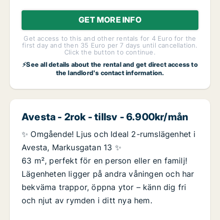
GET MORE INFO
Get access to this and other rentals for 4 Euro for the
first day and then 35 Euro per 7 days until cancellation.
Click the button to continue.
⚡See all details about the rental and get direct access to
the landlord's contact information.
Avesta - 2rok - tillsv - 6.900kr/mån
✨ Omgående! Ljus och Ideal 2-rumslägenhet i
Avesta, Markusgatan 13 ✨
63 m², perfekt för en person eller en familj!
Lägenheten ligger på andra våningen och har
bekväma trappor, öppna ytor – känn dig fri
och njut av rymden i ditt nya hem.