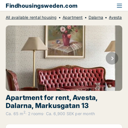
Findhousingsweden.com
All available rental housing
Apartment
Dalarna
Avesta
Apartment for rent, Avesta,
Dalarna, Markusgatan 13
2
Ca. 65 m
2 rooms
Ca. 6,900 SEK per month