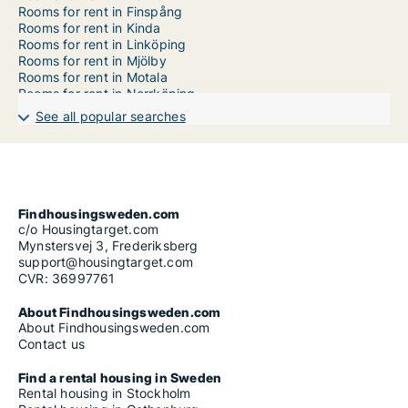
Rooms for rent in Finspång
Rooms for rent in Kinda
Rooms for rent in Linköping
Rooms for rent in Mjölby
Rooms for rent in Motala
Rooms for rent in Norrköping
Rooms for rent in Ödeshög
See all popular searches
Rooms for rent in Söderköping
Rooms for rent in Vadstena
Rooms for rent in Valdemarsvik
Rooms for rent in Ydre
Findhousingsweden.com
c/o Housingtarget.com
Mynstersvej 3, Frederiksberg
support@housingtarget.com
CVR: 36997761
About Findhousingsweden.com
About Findhousingsweden.com
Contact us
Find a rental housing in Sweden
Rental housing in Stockholm