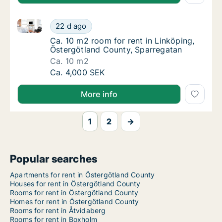
Ca. 10 m2 room for rent in Linköping, Östergötland 
Ca. 10 m2 room for rent in Linköping, Öster
22 d ago
Ca. 10 m2 room for rent in Linköping, Öste
Ca. 10 m2 room for rent in Linköping,
Östergötland County, Sparregatan
Ca. 10 m2
Ca. 10 m2 room for rent in Linköping, Öster
Ca. 4,000 SEK
More info
1
2
→
Popular searches
Apartments for rent in Östergötland County
Houses for rent in Östergötland County
Rooms for rent in Östergötland County
Homes for rent in Östergötland County
Rooms for rent in Åtvidaberg
Rooms for rent in Boxholm