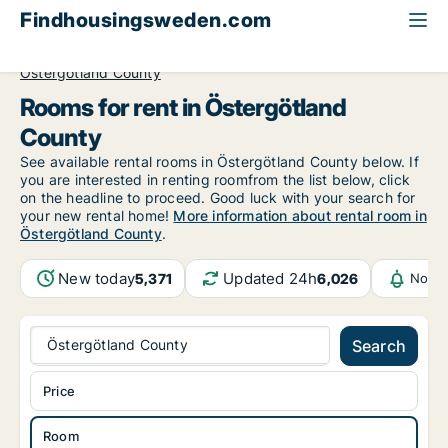
Findhousingsweden.com
All available rental housing
Room to rent
Östergötland County
Rooms for rent in Östergötland
County
See available rental rooms in Östergötland County below. If
you are interested in renting roomfrom the list below, click
on the headline to proceed. Good luck with your search for
your new rental home!
More information about rental room in
Östergötland County
.
New today
Updated 24h
5,371
6,026
Notif
Östergötland County
Search
Price
Room